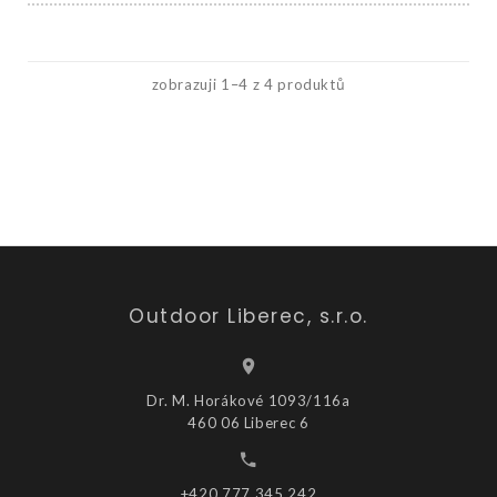
zobrazuji 1–4 z 4 produktů
Outdoor Liberec, s.r.o.
Dr. M. Horákové 1093/116a
460 06 Liberec 6
+420 777 345 242