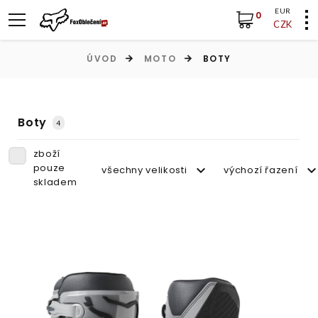
EUR
0
CZK
ÚVOD
MOTO
BOTY
Boty
4
zboží
pouze
všechny velikosti
výchozí řazení
skladem