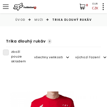
EUR
0
CZK
ÚVOD
MUŽI
TRIKA DLOUHÝ RUKÁV
Trika dlouhý rukáv
9
zboží
pouze
všechny velikosti
výchozí řazení
skladem