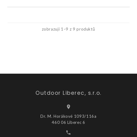
zobrazuji 1–9 z 9 produktů
Outdoor Liberec, s.r.o.
Dr. M. Horákové 1093/116a
460 06 Liberec 6