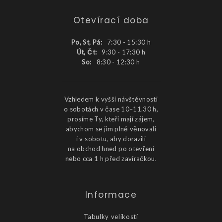
Otevírací doba
Po, St, Pá:
7:30 - 15:30 h
Út, Čt:
9:30 - 17:30 h
So:
8:30 - 12:30 h
Vzhledem k vyšší návštěvnosti
o sobotách v čase 10–11.30 h,
prosíme Ty, kteří mají zájem,
abychom se jim plně věnovali
i v sobotu, aby dorazili
na obchod hned po otevření
nebo cca 1 h před zavíračkou.
Informace
Tabulky velikostí