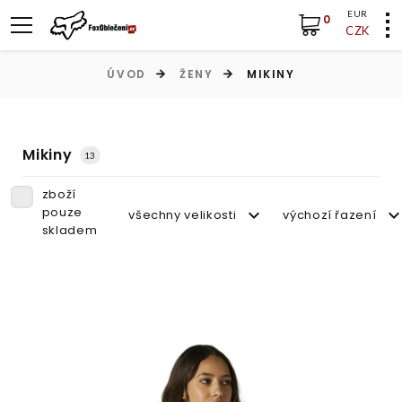
EUR
0
CZK
ÚVOD
ŽENY
MIKINY
Mikiny
13
zboží
pouze
všechny velikosti
výchozí řazení
skladem