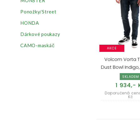
MONSTER
Ponožky/Street
HONDA
Dárkové poukazy
CAMO-maskáč
AKCE
Volcom Vorta 
Dust Bowl Indigo,
SKLADEM
1 934,- 
Doporučená cena
Kč