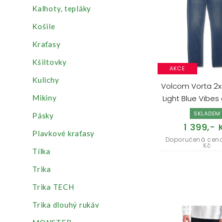
Kalhoty, tepláky
Košile
Kraťasy
Kšiltovky
AKCE
Kulichy
Volcom Vorta 2x
Mikiny
Light Blue Vibes
SKLADEM
Pásky
1 399,- 
Plavkové kraťasy
Doporučená cena
Kč
Tílka
Trika
Trika TECH
Trika dlouhý rukáv