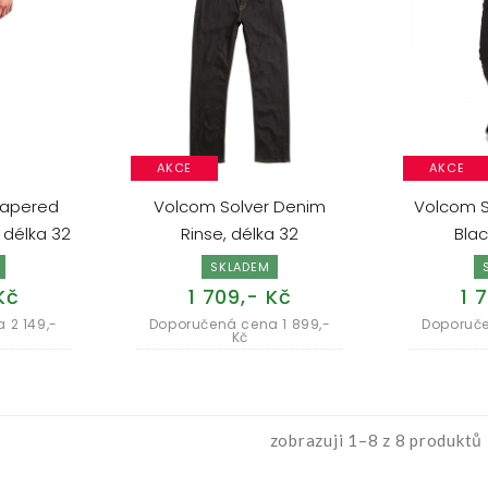
AKCE
AKCE
Tapered
Volcom Solver Denim
Volcom So
 délka 32
Rinse, délka 32
Blac
SKLADEM
Kč
1 709,- Kč
1 
 2 149,-
Doporučená cena 1 899,-
Doporuče
Kč
zobrazuji 1–8 z 8 produktů