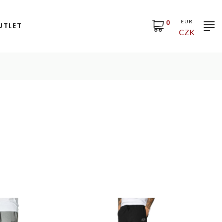
0
EUR
UTLET
CZK