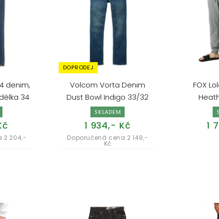
DOPRODEJ
4 denim,
Volcom Vorta Denim
FOX Lol
 délka 34
Dust Bowl Indigo 33/32
Heath
SKLADEM
Kč
1 934,- Kč
1 
 2 204,-
Doporučená cena 2 149,-
Kč