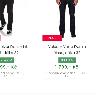
AKCE
lver Denim Ink
Volcom Vorta Denim
k, délka 32
Rinse, délka 32
SKLADEM
SKLADEM
799,- Kč
1 709,- Kč
ná cena 1 999,-
Doporučená cena 1 899,-
Kč
Kč