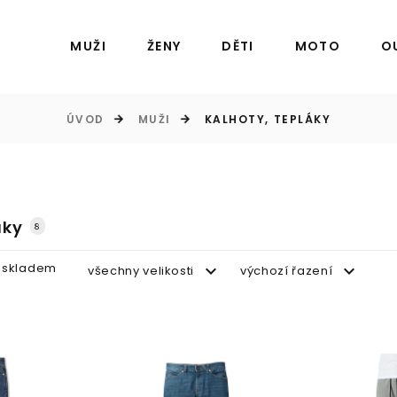
MUŽI
ŽENY
DĚTI
MOTO
O
ÚVOD
MUŽI
KALHOTY, TEPLÁKY
áky
8
 skladem
všechny velikosti
výchozí řazení