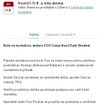
Pozítří 11.8. u Vás doma
út
nebo ihned na prodejně v Liberci |
otevírací doba,
11.8.
kontakty
POPIS
TABULKY VELIKOSTÍ
Boty na motokros, enduro FOX
Comp Boot Dark Shadow
Pánské motokrosové boty Fox se zcela novou extra odolnou
podrážkou Positac (Advanced Rubber) a novým utahovacím
systémem 4 přezek.
Vrchní část je vyrobena ze syntetické kůže, spodní část je
odolný TPU.
Vnitřní prodyšná vložka poskytuje podporu po celé části
chodidla.
Speciální směs Fox Positac je použita na podrážce a vnitřních