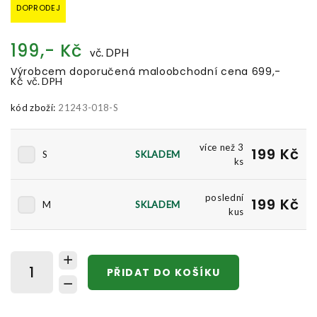
DOPRODEJ
199,- Kč
vč. DPH
Výrobcem doporučená maloobchodní cena 699,-
Kč
vč. DPH
kód zboží:
21243-018-S
více než 3
199 Kč
S
SKLADEM
ks
poslední
199 Kč
M
SKLADEM
kus
PŘIDAT DO KOŠÍKU