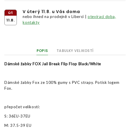
V úterý 11.8. u Vás doma
út
nebo ihned na prodejně v Liberci |
otevírací doba,
11.8.
kontakty
POPIS
TABULKY VELIKOSTÍ
Dámské žabky FOX Jail Break Flip Flop Black/White
Dámské žabky Fox ze 100% gumy s PVC strapy. Potisk logem
Fox.
přepočet velikostí:
S: 36EU-37EU
M: 37.5-39 EU