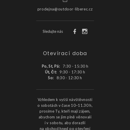
prodejna@outdoor-liberec.cz
Sledujte nás
Otevírací doba
Po, St, Pá:
7:30 - 15:30 h
Út, Čt:
9:30 - 17:30 h
So:
8:30 - 12:30 h
Vzhledem k vyšší návštěvnosti
o sobotách v čase 10–11.30 h,
prosíme Ty, kteří mají zájem,
abychom se jim plně věnovali
i v sobotu, aby dorazili
na obchod hned po otevření