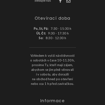
Sledujte nás
Otevírací doba
Po, St, Pá:
7:30 - 15:30 h
Út, Čt:
9:30 - 17:30 h
So:
8:30 - 12:30 h
Vzhledem k vyšší návštěvnosti
o sobotách v čase 10–11.30 h,
prosíme Ty, kteří mají zájem,
abychom se jim plně věnovali
i v sobotu, aby dorazili
na obchod hned po otevření
nebo cca 1 h před zavíračkou.
Informace