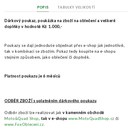
POPIS
TABULKY VELIKOSTÍ
Dárkový poukaz, poukázka na zboží na oblečení a veškeré
doplňky v hodnotě Kč 1.000,-
Poukazy se dají jednoduše objednat přes e-shop jak jednotlivě,
tak v kombinaci se zbožím. Pokaz tedy koupíte na e-shopu
stejným způsobem, jako oblečení či doplněk.
Platnost poukazu je 6 měsíců
ODBĚR ZBOŽÍ s uplatněním dárkového poukazu
Odběr zboží lze realizovat jak
v kamenném obchodě
Moto&Quad Shop
,
tak v e-shopu
www.MotoQuadShop.cz
či
www.FoxObleceni.cz.