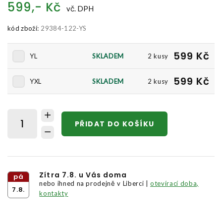
599,- Kč
vč. DPH
kód zboží:
29384-122-YS
599 Kč
YL
SKLADEM
2 kusy
599 Kč
YXL
SKLADEM
2 kusy
PŘIDAT DO KOŠÍKU
Zítra 7.8. u Vás doma
pá
nebo ihned na prodejně v Liberci |
otevírací doba,
7.8.
kontakty