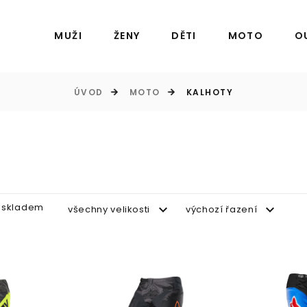
MUŽI
ŽENY
DĚTI
MOTO
O
ÚVOD
MOTO
KALHOTY
 skladem
všechny velikosti
výchozí řazení