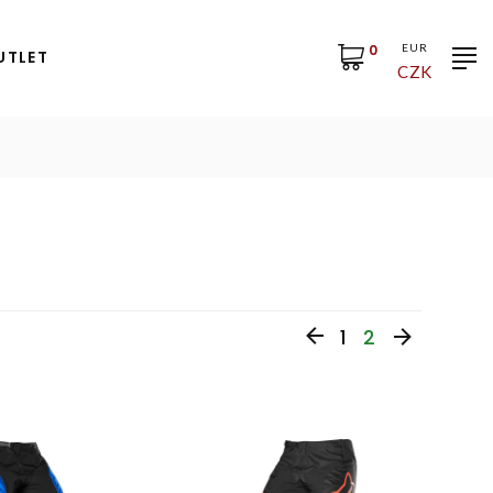
0
EUR
UTLET
CZK
1
2