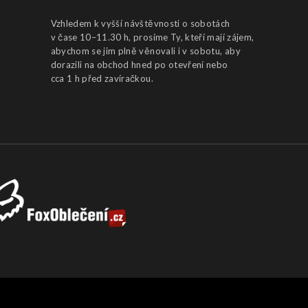
Vzhledem k vyšší návštěvnosti o sobotách
v čase 10–11.30 h, prosíme Ty, kteří mají zájem,
abychom se jim plně věnovali i v sobotu, aby
dorazili na obchod hned po otevření nebo
cca 1 h před zavíračkou.