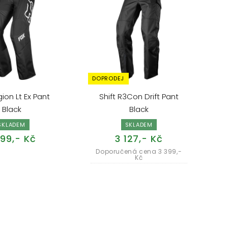
DOPRODEJ
ion Lt Ex Pant
Shift R3Con Drift Pant
Black
Black
SKLADEM
SKLADEM
199,- Kč
3 127,- Kč
Doporučená cena 3 399,-
Kč