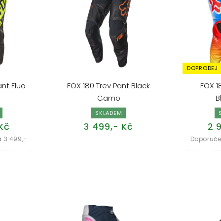
DOPRODEJ
nt Fluo
FOX 180 Trev Pant Black
FOX 1
Camo
B
SKLADEM
Kč
3 499,- Kč
2 
 3 499,-
Doporuče