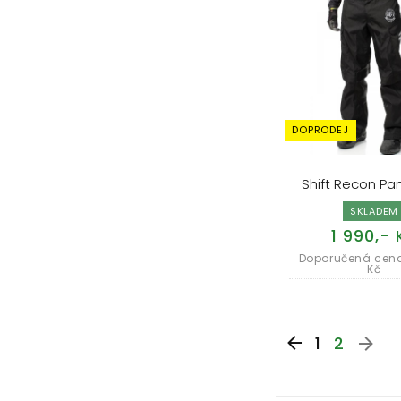
DOPRODEJ
Shift Recon Pan
SKLADEM
1 990,- 
Doporučená cena
Kč
1
2