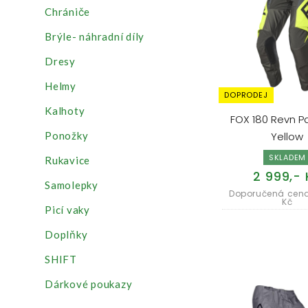
Chrániče
Brýle- náhradní díly
Dresy
Helmy
DOPRODEJ
Kalhoty
FOX 180 Revn Pa
Ponožky
Yellow
SKLADEM
Rukavice
2 999,- 
Samolepky
Doporučená cena
Kč
Picí vaky
Doplňky
SHIFT
Dárkové poukazy