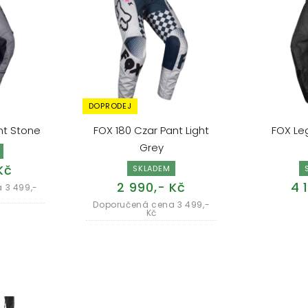
DOPRODEJ
nt Stone
FOX 180 Czar Pant Light
FOX Leg
Grey
Kč
SKLADEM
2 990,- Kč
4 
 3 499,-
Doporučená cena 3 499,-
Kč