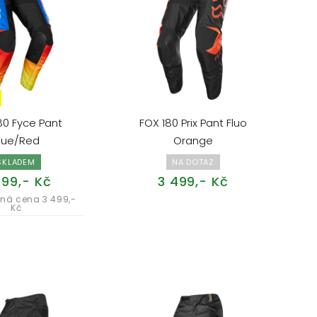
80 Fyce Pant
FOX 180 Prix Pant Fluo
lue/Red
Orange
SKLADEM
NA DOTAZ
999,- Kč
3 499,- Kč
ná cena 3 499,-
Kč