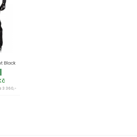
t Black
Kč
 3 360,-