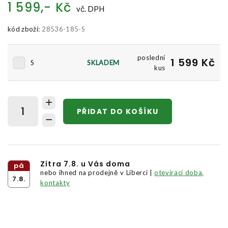
1 599,- Kč
vč. DPH
kód zboží:
28536-185-S
poslední
1 599 Kč
S
SKLADEM
kus
PŘIDAT DO KOŠÍKU
Zítra 7.8. u Vás doma
pá
nebo ihned na prodejně v Liberci |
otevírací doba,
7.8.
kontakty