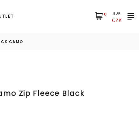
0
EUR
UTLET
CZK
LACK CAMO
amo Zip Fleece Black