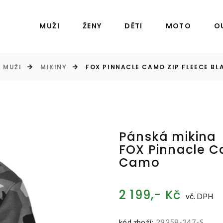
MUŽI
ŽENY
DĚTI
MOTO
O
MUŽI
MIKINY
FOX PINNACLE CAMO ZIP FLEECE B
Pánská mikina
FOX Pinnacle C
Camo
2 199,- Kč
vč. DPH
kód zboží:
29358-247-S