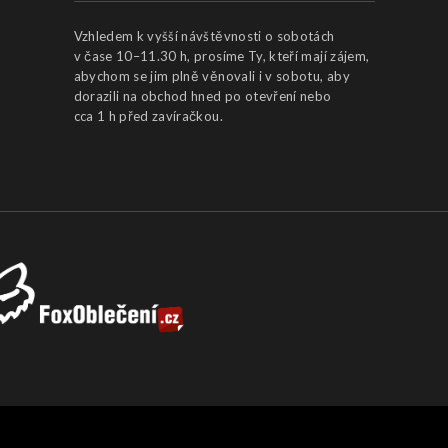
Vzhledem k vyšší návštěvnosti o sobotách
v čase 10–11.30 h, prosíme Ty, kteří mají zájem,
abychom se jim plně věnovali i v sobotu, aby
dorazili na obchod hned po otevření nebo
cca 1 h před zavíračkou.