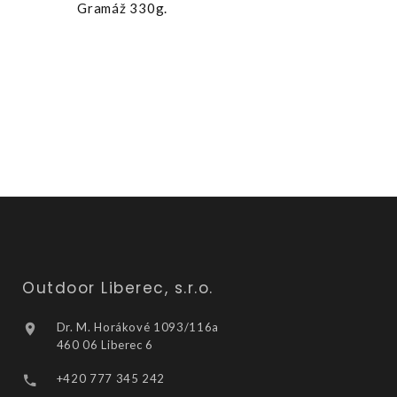
Gramáž 330g.
Outdoor Liberec, s.r.o.
Dr. M. Horákové 1093/116a
460 06 Liberec 6
+420 777 345 242