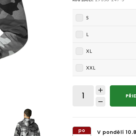
S
L
XL
XXL
PŘI
po
V pondělí 10.