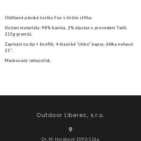
Oblíbené pánské šortky Fox v širším střihu.
Složení materiálu: 98% bavlna, 2% elastan v provedení Twill,
215g gramáž.
Zapínání na zip + knoflík, 4 klasické "chino" kapsy, délka nohavic
21''.
Maskovaný celopotisk.
Outdoor Liberec, s.r.o.
Dr. M. Horákové 1093/116a