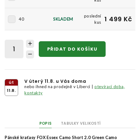
kus
poslední
1 499 Kč
40
SKLADEM
kus
PŘIDAT DO KOŠÍKU
V úterý 11.8. u Vás doma
út
nebo ihned na prodejně v Liberci |
otevírací doba,
11.8.
kontakty
POPIS
TABULKY VELIKOSTÍ
Pánské kraťasy FOX Essex Camo Short 2.0 Green Camo