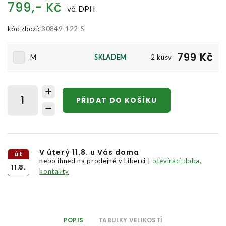
799,- Kč
vč. DPH
kód zboží:
30849-122-S
799 Kč
M
SKLADEM
2 kusy
PŘIDAT DO KOŠÍKU
V úterý 11.8. u Vás doma
út
nebo ihned na prodejně v Liberci |
otevírací doba,
11.8.
kontakty
POPIS
TABULKY VELIKOSTÍ