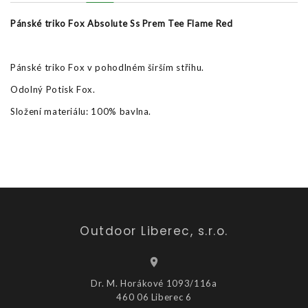
Pánské triko Fox Absolute Ss Prem Tee Flame Red
Pánské triko Fox v pohodlném širším střihu.
Odolný Potisk Fox.
Složení materiálu: 100% bavlna.
Outdoor Liberec, s.r.o.
Dr. M. Horákové 1093/116a
460 06 Liberec 6