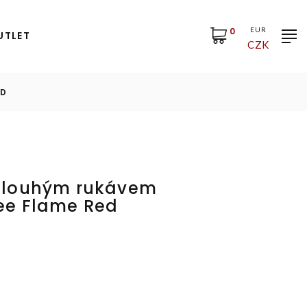
0
EUR
UTLET
CZK
ED
 dlouhým rukávem
Tee Flame Red