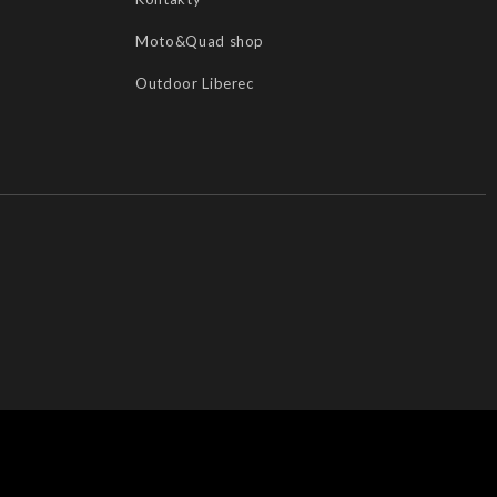
Moto&Quad shop
Outdoor Liberec