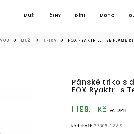
MUŽI
ŽENY
DĚTI
MOTO
O
VOD
MUŽI
TRIKA
FOX RYAKTR LS TEE FLAME R
Pánské triko s
FOX Ryaktr Ls 
1 199,- Kč
vč. DPH
kód zboží:
29809-122-S