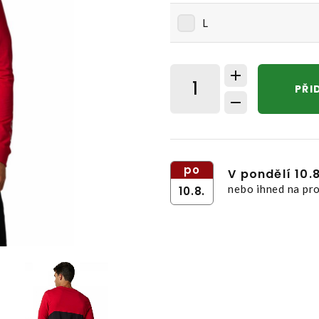
L
PŘI
po
V pondělí 10.
nebo ihned na pro
10.8.