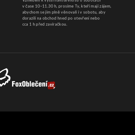
Vzhledem k vyšší návštěvnosti o sobotách
v čase 10–11.30 h, prosíme Ty, kteří mají zájem,
abychom se jim plně věnovali i v sobotu, aby
dorazili na obchod hned po otevření nebo
cca 1 h před zavíračkou.