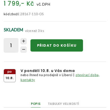
1 799,- Kč
vč. DPH
kód zboží:
28167-110-OS
SKLADEM
více než 3 ks
PŘIDAT DO KOŠÍKU
V pondělí 10.8. u Vás doma
po
nebo ihned na prodejně v Liberci |
otevírací doba,
10.8.
kontakty
POPIS
TABULKY VELIKOSTÍ