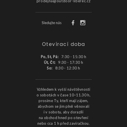
prodejna@outdoor-liberec.cz
Sledujte nás
Otevírací doba
Po, St, Pá:
7:30 - 15:30 h
Út, Čt:
9:30 - 17:30 h
So:
8:30 - 12:30 h
Vzhledem k vyšší návštěvnosti
o sobotách v čase 10–11.30 h,
prosíme Ty, kteří mají zájem,
abychom se jim plně věnovali
i v sobotu, aby dorazili
na obchod hned po otevření
nebo cca 1 h před zavíračkou.